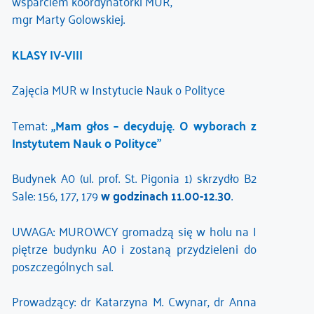
wsparciem koordynatorki MUR,
mgr Marty Golowskiej.
KLASY IV-VIII
Zajęcia MUR w Instytucie Nauk o Polityce
Temat:
„Mam głos – decyduję. O wyborach z
Instytutem Nauk o Polityce”
Budynek A0 (ul. prof. St. Pigonia 1) skrzydło B2
Sale: 156, 177, 179
w godzinach 11.00-12.30
.
UWAGA: MUROWCY gromadzą się w holu na I
piętrze budynku A0 i zostaną przydzieleni do
poszczególnych sal.
Prowadzący: dr Katarzyna M. Cwynar, dr Anna